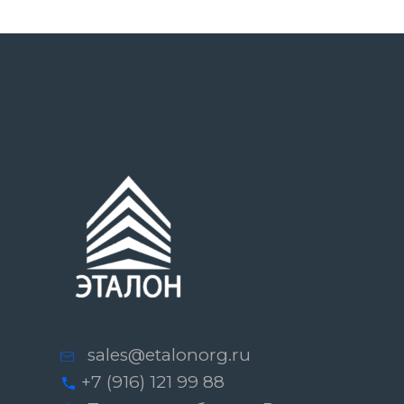
sales@etalonorg.ru
+7 (916) 121 99 88